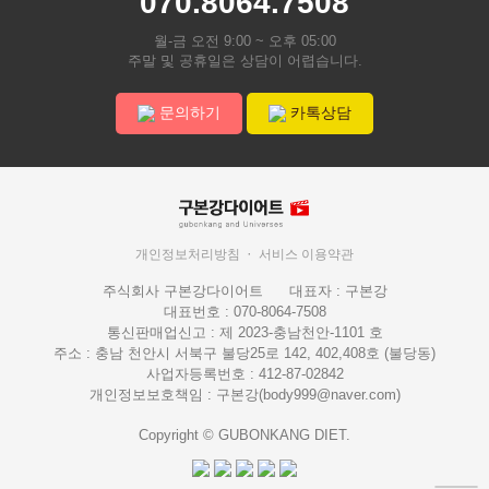
070.8064.7508
월-금 오전 9:00 ~ 오후 05:00
주말 및 공휴일은 상담이 어렵습니다.
문의하기
카톡상담
개인정보처리방침
서비스 이용약관
주식회사 구본강다이어트
대표자 : 구본강
대표번호 : 070-8064-7508
통신판매업신고 : 제 2023-충남천안-1101 호
주소 : 충남 천안시 서북구 불당25로 142, 402,408호 (불당동)
사업자등록번호 : 412-87-02842
개인정보보호책임 : 구본강(body999@naver.com)
Copyright © GUBONKANG DIET.