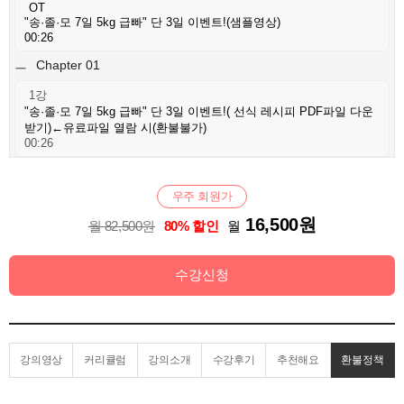
OT
"송·졸·모 7일 5kg 급빠" 단 3일 이벤트!(샘플영상)
00:26
Chapter 01
1강
"송·졸·모 7일 5kg 급빠" 단 3일 이벤트!( 선식 레시피 PDF파일 다운
받기)←유료파일 열람 시(환불불가)
00:26
2강
백스텝 3.0 – 대사 3배 연소 루틴(PDF)-부록 선물
우주 회원가
00:26
16,500원
월 82,500원
80% 할인
월
3강
5체질 백분율표 – 체질별 해독 포인트(PDF)-부록 선물
00:26
수강신청
강의영상
커리큘럼
강의소개
수강후기
추천해요
환불정책