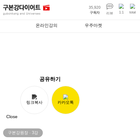
35,920
1:1
total
구독자
리뷰
온라인강의
우주마켓
온라인강의
공유하기
링크복사
카카오톡
Close
구본강원장
·
3
강