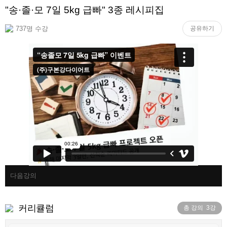
"송·졸·모 7일 5kg 급빠" 3종 레시피집
737명 수강
공유하기
다음강의
커리큘럼
총 강의
3
강