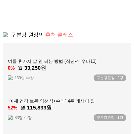
구본강 원장의
추천 클래스
여름 휴가지 살 안 찌는 방법 (식단-4+수타10)
33,250원
월
0%
169명 수강
구본강원장
·
2
강
"어깨 건강 보완 약선식+수타" 4주 레시피 집
115,833원
월
52%
83명 수강
구본강원장
·
1
강